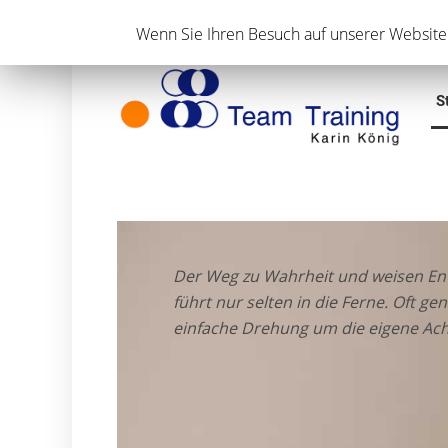
Pers
Wenn Sie Ihren Besuch auf unserer Website 
S
Der Weg zu Wahrheit und weisen E
führt nur selten in die Ferne. Oft ge
einfache Drehung um die eigene Ach